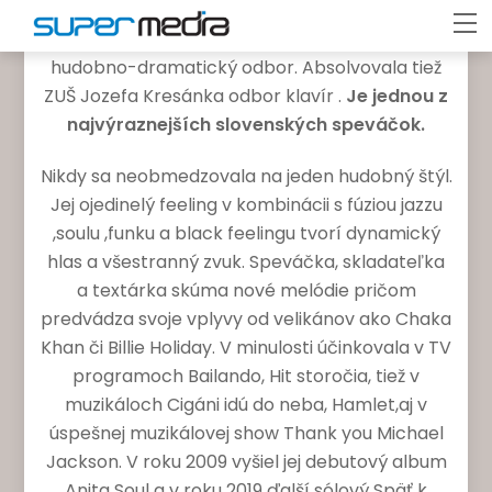
Anita Soul,
absolventka hudobného
M
konzervatória v Bratislave, vyštudovala
hudobno-dramatický odbor. Absolvovala tiež
ZUŠ Jozefa Kresánka odbor klavír .
Je jednou z
najvýraznejších slovenských speváčok.
Nikdy sa neobmedzovala na jeden hudobný štýl.
Jej ojedinelý feeling v kombinácii s fúziou jazzu
,soulu ,funku a black feelingu tvorí dynamický
hlas a všestranný zvuk. Speváčka, skladateľka
a textárka skúma nové melódie pričom
predvádza svoje vplyvy od velikánov ako Chaka
Khan či Billie Holiday. V minulosti účinkovala v TV
programoch Bailando, Hit storočia, tiež v
muzikáloch Cigáni idú do neba, Hamlet,aj v
úspešnej muzikálovej show Thank you Michael
Jackson. V roku 2009 vyšiel jej debutový album
Anita Soul a v roku 2019 ďalší sólový Späť k