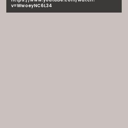
v=WwoeyNC6L34