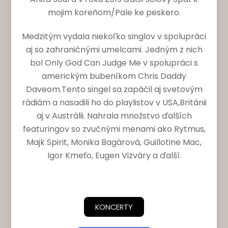
mojim koreňom/Pale ke peskero.
Medzitým vydala niekoľko singlov v spolupráci
aj so zahraničnými umelcami. Jedným z nich
bol Only God Can Judge Me v spolupráci s
americkým bubeníkom Chris Daddy
Daveom.Tento singel sa zapáčil aj svetovým
rádiám a nasadili ho do playlistov v USA,Británii
aj v Austrálii. Nahrala množstvo ďalších
featuringov so zvučnými menami ako Rytmus,
Majk Spirit, Monika Bagárová, Guillotine Mac,
Igor Kmeťo, Eugen Vizváry a ďalší.
KONCERTY