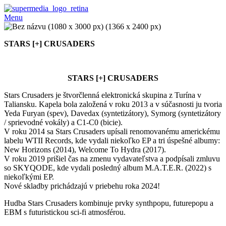
Menu
STARS [+] CRUSADERS
STARS [+] CRUSADERS
Stars Crusaders je štvorčlenná elektronická skupina z Turína v
Taliansku. Kapela bola založená v roku 2013 a v súčasnosti ju tvoria
Yeda Furyan (spev), Davedax (syntetizátory), Symorg (syntetizátory
/ sprievodné vokály) a C1-C0 (bicie).
V roku 2014 sa Stars Crusaders upísali renomovanému americkému
labelu WTII Records, kde vydali niekoľko EP a tri úspešné albumy:
New Horizons (2014), Welcome To Hydra (2017).
V roku 2019 prišiel čas na zmenu vydavateľstva a podpísali zmluvu
so SKYQODE, kde vydali posledný album M.A.T.E.R. (2022) s
niekoľkými EP.
Nové skladby prichádzajú v priebehu roka 2024!
Hudba Stars Crusaders kombinuje prvky synthpopu, futurepopu a
EBM s futuristickou sci-fi atmosférou.